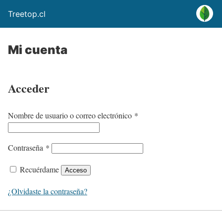
Treetop.cl
Mi cuenta
Acceder
O
Nombre de usuario o correo electrónico
*
b
l
O
Contraseña
*
i
b
Recuérdame
g
Acceso
l
a
i
¿Olvidaste la contraseña?
t
g
o
a