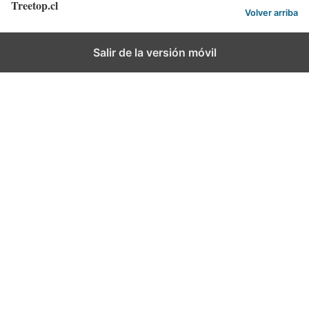
Treetop.cl
r
t
Volver arriba
i
o
o
r
Salir de la versión móvil
i
o