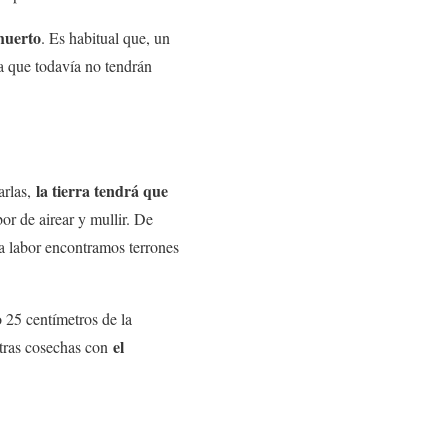
huerto
. Es habitual que, un
a que todavía no tendrán
la tierra tendrá que
arlas,
or de airear y mullir. De
sta labor encontramos terrones
o 25 centímetros de la
el
 otras cosechas con