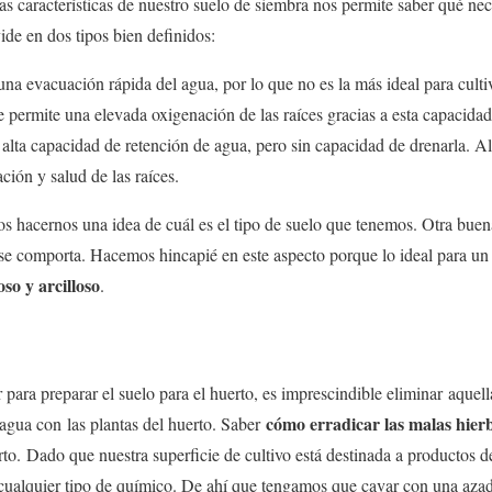
as características de nuestro suelo de siembra nos permite saber qué nec
vide en dos tipos bien definidos:
 una evacuación rápida del agua, por lo que no es la más ideal para cul
e permite una elevada oxigenación de las raíces gracias a esta capacidad
 alta capacidad de retención de agua, pero sin capacidad de drenarla. A
ción y salud de las raíces.
s hacernos una idea de cuál es el tipo de suelo que tenemos. Otra buena
e comporta. Hacemos hincapié en este aspecto porque lo ideal para un
oso y arcilloso
.
 para preparar el suelo para el huerto, es imprescindible eliminar aquel
cómo erradicar las malas hier
 agua con las plantas del huerto. Saber
to. Dado que nuestra superficie de cultivo está destinada a productos d
ualquier tipo de químico. De ahí que tengamos que cavar con una azada 