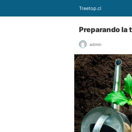
Treetop.cl
Preparando la t
admin