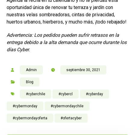
Agenda la fecha en tu calendario y no te pierdas esta
oportunidad única de renovar tu terraza y jardín con
nuestras velas sombreadoras, cintas de privacidad,
huertos urbanos, hierberos, y mucho más, ¡todo rebajado!
Advertencia: Los pedidos pueden sufrir retrasos en la
entrega debido a la alta demanda que ocurre durante los
días Cyber.
Admin
septiembre 30, 2021
Blog
#cyberchile
#cybercl
#cyberday
#cybermonday
#cybermondaychile
#cybermondayoferta
#ofertacyber